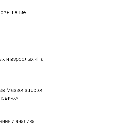
«Повышение
х и взрослых «Па,
в Messor structor
ловиях»
ения и анализа