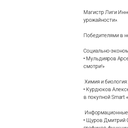
Магистр Лиги Инн
урожайности».
Победителями в н
Социально-эконом
• Мульдияров Арсе
смотри!»
Химия и биология:
• Курдюков Алексе
в покупной Smart
Информационные 
• Щуров Дмитрий С
графиков функции