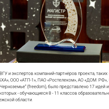
ВГУ и экспертов компаний-партнёров проекта, таких
БХА», ООО «АТП-1», ПАО «Ростелеком», АО «ДОМ. РФ»,
Черноземье" (freedom), было представлено 17 идей
которых - обучающиеся 8 - 11 классов образователь
ежской области.