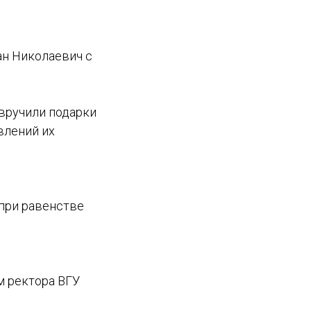
ан Николаевич с
 вручили подарки
влений их
 при равенстве
м ректора ВГУ