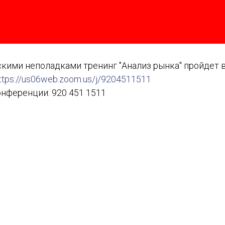
ескими неполадками тренинг "Анализ рынка" пройдет
ttps://us06web.zoom.us/j/9204511511
нференции: 920 451 1511